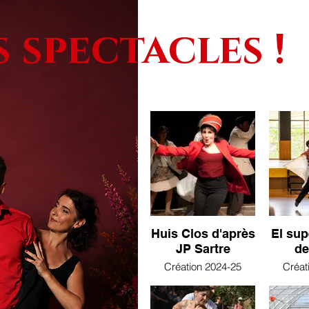
s spectacles !
Huis Clos d'après
El su
JP Sartre
de
Création 2024-25
Créat
Huis Clos ou "L'enfer,
c'est les autres" et cela
Notre
pour l'éternité.
marke