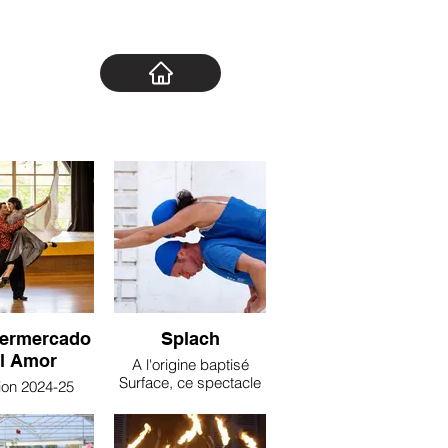
permercado
Splach
l Amor
A l'origine baptisé
Surface, ce spectacle
ion 2024-25
à fait de la route avec
une bonne trentaine de
 super love
représentations.
t c'est une