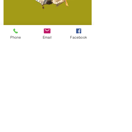
Phone
Email
Facebook
CONTACT !
Nous contacter :
Cie Toque de tango
10 rue de l'hôtel de ville (Mairie)
39600 Arbois
toquedetango@gmail.com
Valérie :
0652371812
(orga générale et
points artistiques des événements).