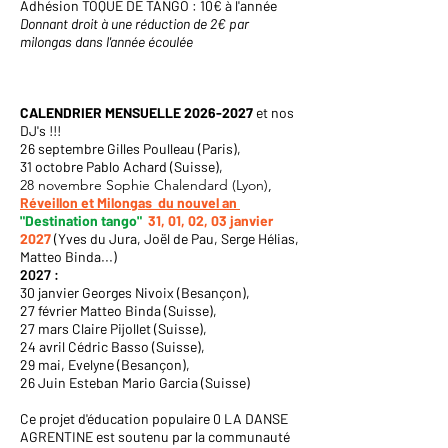
Adhésion TOQUE DE TANGO : 10€ à l'année
Donnant droit à une réduction de 2€ par
milongas dans l'année écoulée
CALENDRIER
MENSUELLE
2026-2027
et nos
DJ's !!!
26 septembre Gilles Poulleau (Paris),
31 octobre Pablo Achard (Suisse),
28 novembre Sophie Chalendard (Lyon),
Réveillon et Milongas du nouvel an
"Destination tango"
31, 01, 02, 03 janvier
2027
(Yves du Jura, Joël de Pau, Serge Hélias,
Matteo Binda...)
2027 :
30 janvier Georges Nivoix (Besançon),
27 février Matteo Binda (Suisse),
27 mars Claire Pijollet (Suisse),
24 avril Cédric Basso (Suisse),
29 mai, Evelyne (Besançon),
26 Juin Esteban Mario Garcia (Suisse)
Ce projet d'éducation populaire 0 LA DANSE
AGRENTINE est soutenu par la communauté