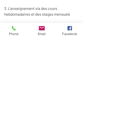
3. L'enseignement via des cours
hebdomadaires et des stages mensuels
4. L'organisation d'événements : milonga
mensuelle, marathon de danse et festival
Phone
Email
Facebook
Un clic sur l'image pour le CVitae