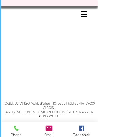
TOQUE DE TANGO Mairie d'arbois. 10 rue de l' hôtel de ville. 39600
ARBOIS.
Asso loi 1901 - SIRET
513 398 891 00038
Naf 9001Z Licence : L-
R_22_003111
Phone
Email
Facebook