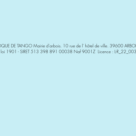
QUE DE TANGO Mairie d'arbois. 10 rue de l' hôtel de ville. 39600 ARBO
 loi 1901 - SIRET 513 398 891 00038 Naf 9001Z Licence : L-R_22_0